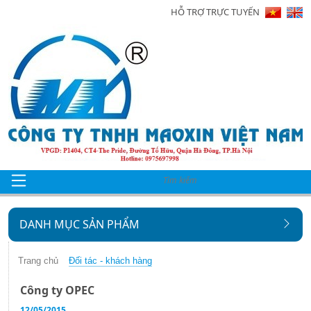
HỖ TRỢ TRỰC TUYẾN
Trang
chủ
Giới
thiệu
Sản
phẩm
Tin
tức
DANH MỤC SẢN PHẨM
Hình
ảnh
Trang chủ
Đối tác - khách hàng
Công ty OPEC
Video
12/05/2015