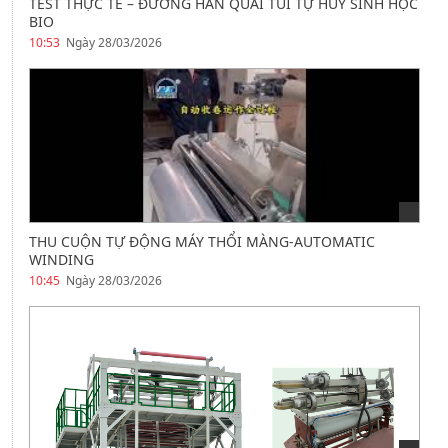
TEST THỰC TẾ – ĐƯỜNG HÀN QUAI TÚI TỰ HỦY SINH HỌC
BIO
10:53
Ngày 28/03/2026
THU CUỘN TỰ ĐỘNG MÁY THỔI MÀNG-AUTOMATIC
WINDING
10:45
Ngày 28/03/2026