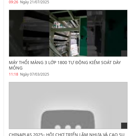
09:26
Ngày 21/07/2025
MÁY THỔI MÀNG 3 LỚP 1800 TỰ ĐỘNG KIỂM SOÁT DÀY
MỎNG
11:18
Ngày 07/03/2025
CHINAPLAS 2025– HỘI CHỢ TRIỂN LÃM NHỰA VÀ CAO SU