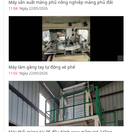
Máy sản xuất màng phủ nông nghiệp màng phủ đất
11:04
Ngày 22/05/2026
Máy làm găng tay tự động xé phế
11:02
Ngày 22/05/2026
Máy thổi màng túi PE đầu hình xoay mâm gió 2 tầng