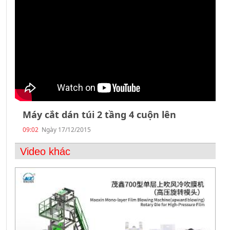
Liên
hệ
Máy cắt dán túi 2 tầng 4 cuộn lên
09:02
Ngày 17/12/2015
Video khác