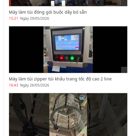
Máy làm túi đóng gói buộc dây bó sẵn
15:21
Ngày 29/05/2026
Máy làm túi zipper túi khẩu trang tốc độ cao 2 line
16:43
Ngày 26/05/2026