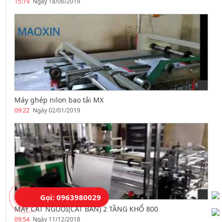
15:19
Ngày 18/06/2019
Máy ghép nilon bao tải MX
09:22
Ngày 02/01/2019
Gọi: 0963980029
MÁY CẮT NGUỘI(CẮT BÀN) 2 TẦNG KHỔ 800
09:54
Ngày 11/12/2018