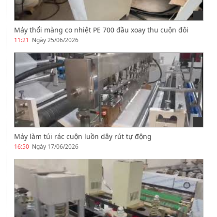
Máy thổi màng co nhiệt PE 700 đầu xoay thu cuộn đôi
11:21
Ngày 25/06/2026
Máy làm túi rác cuộn luồn dây rút tự động
16:50
Ngày 17/06/2026