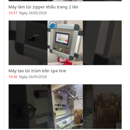
Máy làm túi zipper khẩu trang 2 làn
16:37
Ngày 26/05/2026
Máy tạo túi trùm bồn spa line
16:36
Ngày 26/05/2026