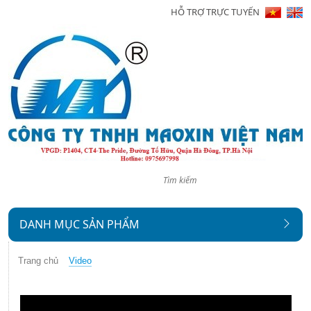
HỖ TRỢ TRỰC TUYẾN
Trang
chủ
Giới
thiệu
Sản
phẩm
Tin
tức
DANH MỤC SẢN PHẨM
Hình
ảnh
Trang chủ
Video
Video