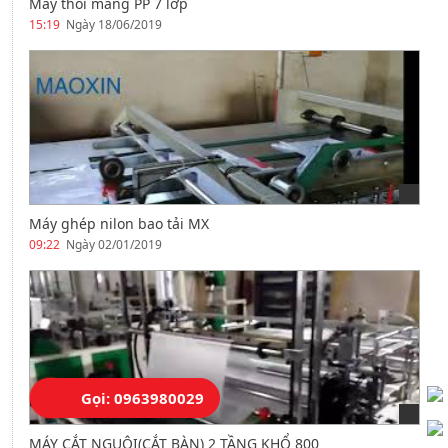
Máy thổi màng PP 7 lớp
15:19
Ngày 18/06/2019
Máy ghép nilon bao tải MX
09:22
Ngày 02/01/2019
Gọi: 0963980029
MÁY CẮT NGUỘI(CẮT BÀN) 2 TẦNG KHỔ 800