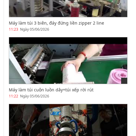
Máy làm túi 3 biên, đáy đứng liền zipper 2 line
11:23
Ngày 05/06/2026
Máy làm túi cuộn luồn dây+túi xếp rời rút
11:22
Ngày 05/06/2026