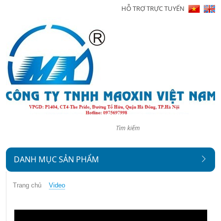
HỖ TRỢ TRỰC TUYẾN
Trang
chủ
Giới
thiệu
Sản
phẩm
Tin
tức
DANH MỤC SẢN PHẨM
Hình
ảnh
Trang chủ
Video
Video