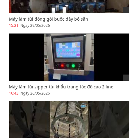
Máy làm túi đóng gói buộc dây bó sẵn
15:21
Ngày 29/05/2026
Máy làm túi zipper túi khẩu trang tốc độ cao 2 line
16:43
Ngày 26/05/2026