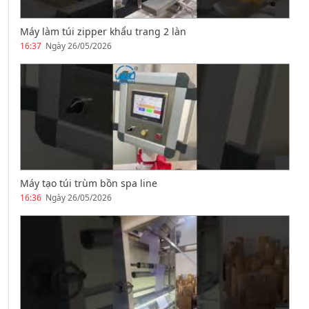
Máy làm túi zipper khẩu trang 2 làn
16:37
Ngày 26/05/2026
Máy tạo túi trùm bồn spa line
16:36
Ngày 26/05/2026