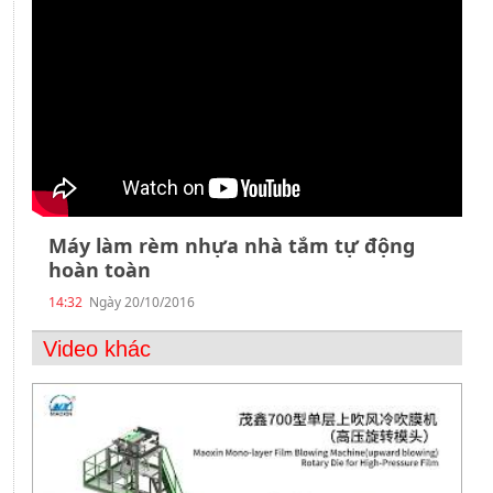
Liên
hệ
Máy làm rèm nhựa nhà tắm tự động
hoàn toàn
14:32
Ngày 20/10/2016
Video khác