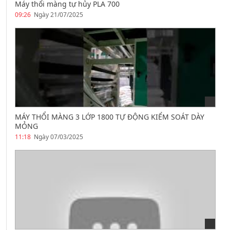
Máy thổi màng tự hủy PLA 700
09:26
Ngày 21/07/2025
MÁY THỔI MÀNG 3 LỚP 1800 TỰ ĐỘNG KIỂM SOÁT DÀY
MỎNG
11:18
Ngày 07/03/2025