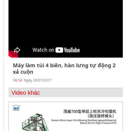
Liên
hệ
Máy làm túi 4 biên, hàn lưng tự động 2
xả cuộn
16:14
Ngày 28/07/2017
Video khác