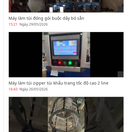
Máy làm túi đóng gói buộc dây bó sẵn
15:21
Ngày 29/05/2026
Máy làm túi zipper túi khẩu trang tốc độ cao 2 line
16:43
Ngày 26/05/2026