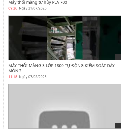
Máy thổi màng tự hủy PLA 700
09:26
Ngày 21/07/2025
MÁY THỔI MÀNG 3 LỚP 1800 TỰ ĐỘNG KIỂM SOÁT DÀY
MỎNG
11:18
Ngày 07/03/2025