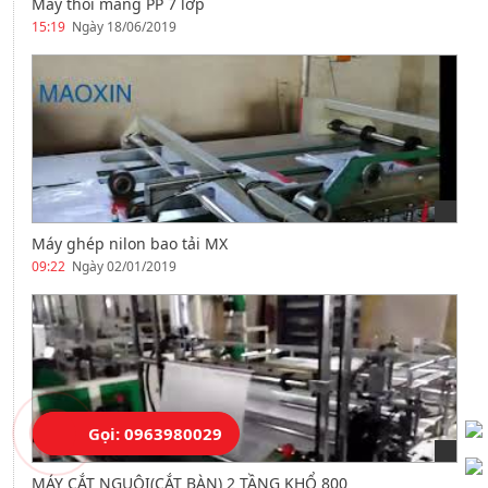
Máy thổi màng PP 7 lớp
15:19
Ngày 18/06/2019
Máy ghép nilon bao tải MX
09:22
Ngày 02/01/2019
Gọi: 0963980029
MÁY CẮT NGUỘI(CẮT BÀN) 2 TẦNG KHỔ 800