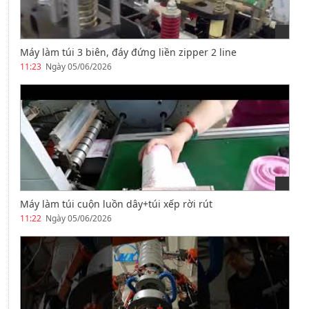
Máy làm túi 3 biên, đáy đứng liền zipper 2 line
11:23
Ngày 05/06/2026
Máy làm túi cuộn luồn dây+túi xếp rời rút
11:22
Ngày 05/06/2026