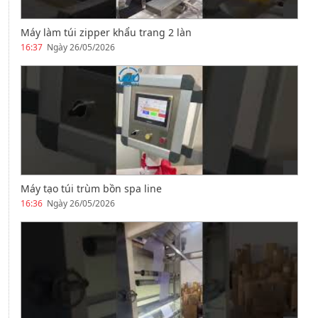
Máy làm túi zipper khẩu trang 2 làn
16:37
Ngày 26/05/2026
Máy tạo túi trùm bồn spa line
16:36
Ngày 26/05/2026