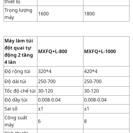
thiết bị
Trọng lượng
1600
1800
máy
Máy làm túi
đột quai tự
MXFQ+L-800
MXFQ+L-1000
động 2 tầng
4 làn
Độ rộng túi
320*4
420*4
Độ dài túi
250-700
250-700
Tốc độ chế túi
30-120
30-120
Độ dầy túi
0.008-0.04
0.008-0.04
Sai số
±1
±1
Công suất
6
8
máy