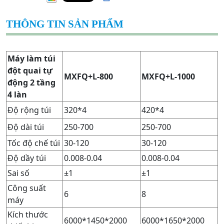
THÔNG TIN SẢN PHẨM
Máy làm túi
đột quai tự
MXFQ+L-800
MXFQ+L-1000
động 2 tầng
4 làn
Độ rộng túi
320*4
420*4
Độ dài túi
250-700
250-700
Tốc độ chế túi
30-120
30-120
Độ dầy túi
0.008-0.04
0.008-0.04
Sai số
±1
±1
Công suất
6
8
máy
Kích thước
6000*1450*2000
6000*1650*2000