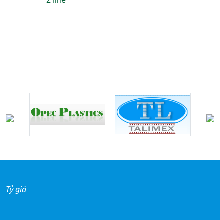
2 line
Đối tác - khách hàng
Tỷ giá