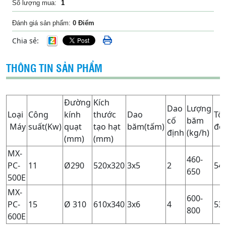
Số lượng mua:
Đánh giá sản phẩm:
0 Điểm
Chia sẻ:
THÔNG TIN SẢN PHẨM
Đường
Kích
Dao
Lượng
Loại
Công
kính
thước
Dao
Tố
cố
băm
Máy
suất(Kw)
quạt
tạo hạt
băm(tấm)
độ(
định
(kg/h)
(mm)
(mm)
MX-
460-
PC-
11
Ø290
520x320
3x5
2
54
650
500E
MX-
600-
PC-
15
Ø 310
610x340
3x6
4
53
800
600E