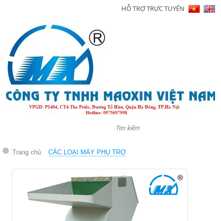
HỖ TRỢ TRỰC TUYẾN
Trang
chủ
Giới
thiệu
Sản
phẩm
Tin
tức
Trang chủ
CÁC LOẠI MÁY PHỤ TRỢ
Hình
ảnh
Video