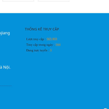
THỐNG KÊ TRUY CẬP
ojiang
Lượt truy cập :
565.901
Truy cập trong ngày :
164
Đang trực tuyến :
3
à Nội.