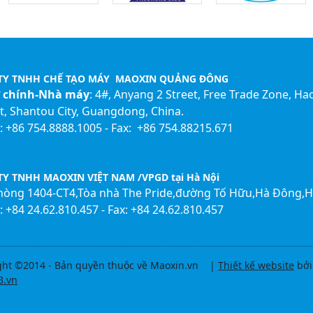
TY TNHH CHẾ TẠO MÁY MAOXIN QUẢNG ĐÔNG
ở chính-Nhà máy
: 4#, Anyang 2 Street, Free Trade Zone, Ha
ct, Shantou City, Guangdong, China.
 +86 754.8888.1005 - Fax: +86 754.88215.671
Y TNHH MAOXIN VIỆT NAM /VPGD tại Hà Nội
Phòng 1404-CT4,Tòa nhà The Pride,đường Tố Hữu,Hà Đông,H
 +84 24.62.810.457 - Fax: +84 24.62.810.457
ght ©2014 - Bản quyền thuộc về Maoxin.vn |
Thiết kế website
bởi
3.vn