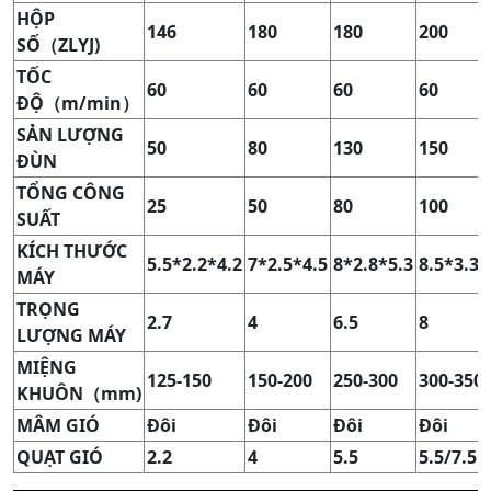
H
Ộ
P
146
180
180
200
S
Ố
（
ZLYJ)
T
Ố
C
60
60
60
60
Đ
Ộ
（
m/min）
S
Ả
N L
ƯỢ
NG
50
80
130
150
Đ
ÙN
T
Ổ
NG CÔNG
25
50
80
100
SU
Ấ
T
KÍCH TH
ƯỚ
C
5.5*2.2*4.2
7*2.5*4.5
8*2.8*5.3
8.5*3.3*
MÁY
TR
Ọ
NG
2.7
4
6.5
8
L
ƯỢ
NG MÁY
MI
Ệ
NG
125-150
150-200
250-300
300-350
KHUÔN（mm)
MÂM GIÓ
Đ
ôi
Đ
ôi
Đ
ôi
Đ
ôi
QU
Ạ
T GIÓ
2.2
4
5.5
5.5/7.5