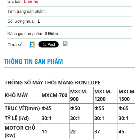
Giá bán:
Liên hệ
Tình trạng sản phẩm:
Số lượng mua:
Đánh giá sản phẩm:
0 Điểm
Chia sẻ:
THÔNG TIN SẢN PHẨM
THÔNG S
Ố
MÁY TH
Ổ
I MÀNG
Đ
Ơ
N LDPE
MXCM-
MXCM-
MXCM-
KH
Ổ
MÁY
MXCM-700
900
1200
1500
TR
Ụ
C VÍT(mm)
Φ45
Φ50
Φ55
Φ65
T
Ỷ
L
Ệ
(l/d)
30:1
30:1
30:1
30:1
MOTOR CH
Ủ
11
22
37
45
(kw)