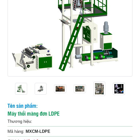
Liên
hệ
Tên sản phẩm:
Máy thổi màng đơn LDPE
Thương hiệu:
Mã hàng:
MXCM-LDPE