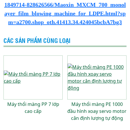
1849714-828626566/Maoxin_MXCM_700_monol
ayer_film_blowing_machine_for_LDPE.html?sp
m=a2700.shop_oth.41413.34.424045bcbA7bg3
CÁC SẢN PHẨM CÙNG LOẠI
Máy thổi màng PP 7 lớp
Máy thổi màng PE 1000
cao cấp
đầu hình xoay servo motor
cân định lượng tự động