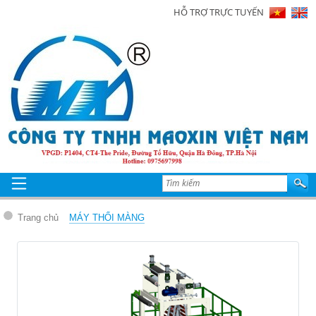
HỖ TRỢ TRỰC TUYẾN
Trang
chủ
Giới
thiệu
Sản
phẩm
Tin
tức
Trang chủ
MÁY THỔI MÀNG
Hình
ảnh
Video