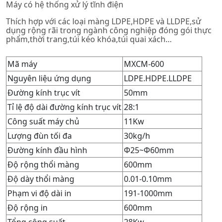
Máy có hệ thống xử lý tĩnh điện
Thích hợp với các loại màng LDPE,HDPE và LLDPE,sử
dụng rộng rãi trong ngành công nghiệp đóng gói thực
phẩm,thời trang,túi kéo khóa,túi quai xách…
Mã máy
MXCM-600
Nguyên liệu ứng dụng
LDPE.HDPE.LLDPE
Đường kính trục vít
50mm
Tỉ lệ độ dài đường kính trục vít
28:1
Công suất máy chủ
11Kw
Lượng đùn tối đa
30kg/h
Đường kính đầu hình
Φ25~Φ60mm
Độ rộng thổi màng
600mm
Độ dày thổi màng
0.01-0.10mm
Phạm vi độ dài in
191-1000mm
Độ rộng in
600mm
Tổng công suất
28Kw