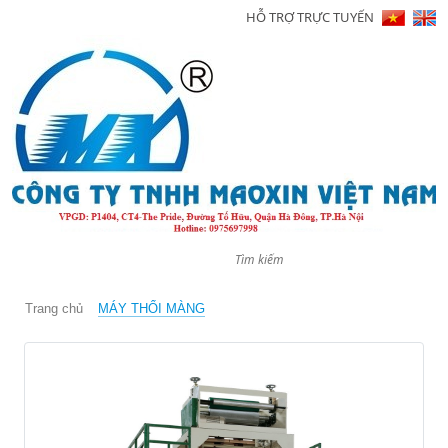
HỖ TRỢ TRỰC TUYẾN
Trang
chủ
Giới
thiệu
Sản
phẩm
Tin
tức
Trang chủ
MÁY THỔI MÀNG
Hình
ảnh
Video