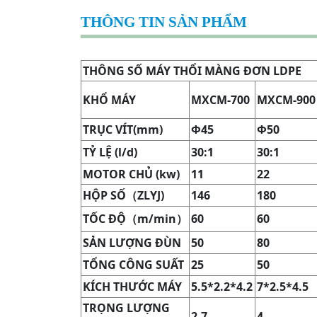
THÔNG TIN SẢN PHẨM
THÔNG SỐ MÁY THỔI MÀNG ĐƠN LDPE
KHỔ MÁY
MXCM-700
MXCM-900
TRỤC VÍT(mm)
Φ45
Φ50
TỶ LỆ (l/d)
30:1
30:1
MOTOR CHỦ (kw)
11
22
HỘP SỐ
（
ZLYJ)
146
180
TỐC ĐỘ
（
m/min
）
60
60
SẢN LƯỢNG ĐÙN
50
80
TỔNG CÔNG SUẤT
25
50
KÍCH THƯỚC MÁY
5.5*2.2*4.2
7*2.5*4.5
TRỌNG LƯỢNG
2.7
4