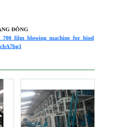
ẢNG ĐÔNG
_700_film_blowing_machine_for_biod
bcbA7bg3