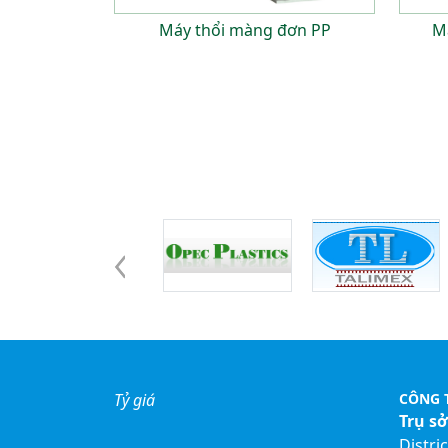
Máy thổi màng đơn PP
M
Đối tác - khách hàng
Tỷ giá
CÔNG 
Trụ s
Distri