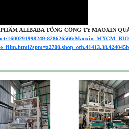
N PHẨM ALIBABA TỔNG CÔNG TY MAOXIN QU
roduct/1600291998249-828626566/Maoxin_MXCM_BIO
le_film.html?spm=a2700.shop_oth.41413.38.424045