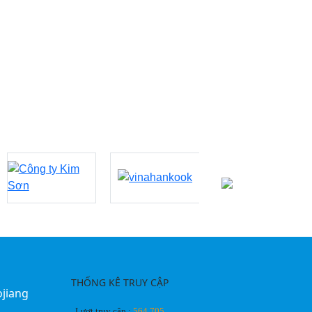
THỐNG KÊ TRUY CẬP
ojiang
Lượt truy cập :
564.705