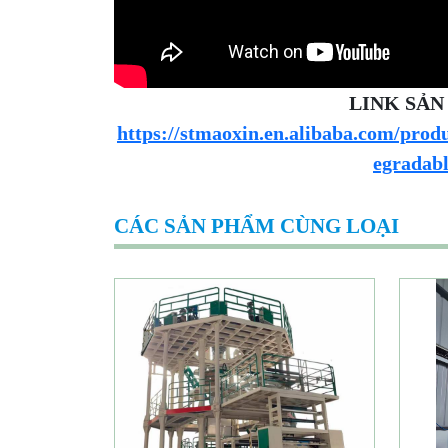
LINK SẢ
https://stmaoxin.en.alibaba.com/p
egradab
CÁC SẢN PHẨM CÙNG LOẠI