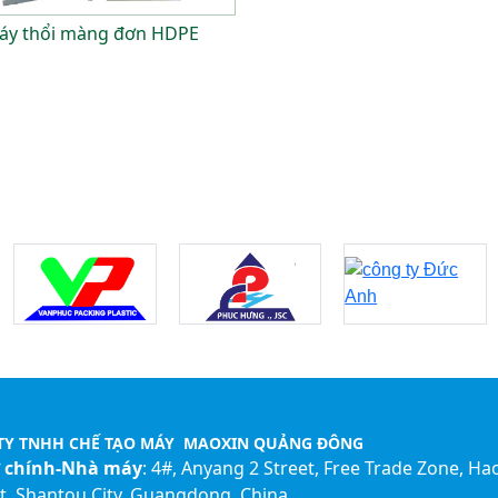
áy thổi màng đơn HDPE
TY TNHH CHẾ TẠO MÁY MAOXIN QUẢNG ĐÔNG
ở chính-Nhà máy
: 4#, Anyang 2 Street, Free Trade Zone, Ha
ct, Shantou City, Guangdong, China.