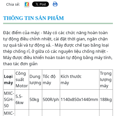
Chia sẻ:
THÔNG TIN SẢN PHẨM
Đặc điểm của máy: - Máy có các chức năng hoàn toàn
tự động điều chỉnh nhiệt, cài đặt thời gian, ngăn chặn
sự quá tải và tự động xả. - Máy được chế tạo bằng loại
thép chống rỉ, ở giữa có các nguyên liệu chống nhiệt -
Máy được điều khiển hoàn toàn tự động bằng máy tính,
thao tác đơn giản
Công
Trọng
Loại
Dung
Tốc độ
Kích thước
suất
lượng
máy
lượng
máy
máy
Motor
máy
MXC-
5.5-
SGH-
50kg
500R/ph
1140x850x1440mm
188kg
6kw
50
MXC-