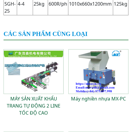
SGH-
4-4
25kg
600R/ph
1010x660x1200mm
125kg
25
CÁC SẢN PHẨM CÙNG LOẠI
MÁY SẢN XUẤT KHẨU
Máy nghiền nhựa MX-PC
TRANG TỰ ĐỘNG 2 LINE
TỐC ĐỘ CAO