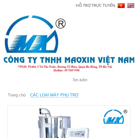
HỖ TRỢ TRỰC TUYẾN
Trang
chủ
Giới
thiệu
Sản
phẩm
Tin
tức
Trang chủ
CÁC LOẠI MÁY PHỤ TRỢ
Hình
ảnh
Video