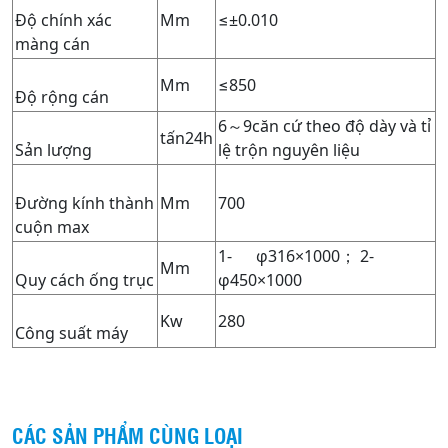
Độ chính xác
Mm
≤±0.010
màng cán
Mm
≤850
Độ rộng cán
6～9căn cứ theo độ dày và tỉ
tấn24h
Sản lượng
lệ trộn nguyên liệu
Đường kính thành
Mm
700
cuộn max
1- φ316×1000； 2-
Mm
Quy cách ống trục
φ450×1000
Kw
280
Công suất máy
CÁC SẢN PHẨM CÙNG LOẠI