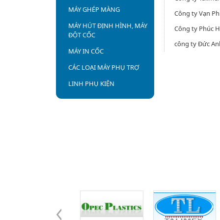
MÁY GHÉP MÀNG
Công ty Vạn Ph
MÁY HÚT ĐỊNH HÌNH, MÁY
Công ty Phúc 
ĐỘT CỐC
công ty Đức An
MÁY IN CỐC
CÁC LOẠI MÁY PHỤ TRỢ
LINH PHỤ KIỆN
Đối tác - khách hàng