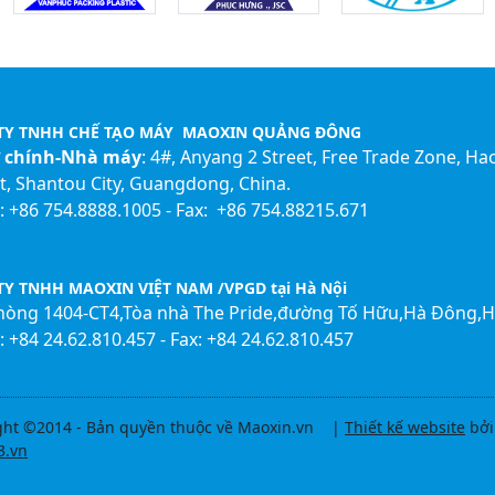
TY TNHH CHẾ TẠO MÁY MAOXIN QUẢNG ĐÔNG
ở chính-Nhà máy
: 4#, Anyang 2 Street, Free Trade Zone, Ha
ct, Shantou City, Guangdong, China.
 +86 754.8888.1005 - Fax: +86 754.88215.671
Y TNHH MAOXIN VIỆT NAM /VPGD tại Hà Nội
Phòng 1404-CT4,Tòa nhà The Pride,đường Tố Hữu,Hà Đông,H
 +84 24.62.810.457 - Fax: +84 24.62.810.457
ght ©2014 - Bản quyền thuộc về Maoxin.vn |
Thiết kế website
bởi
3.vn