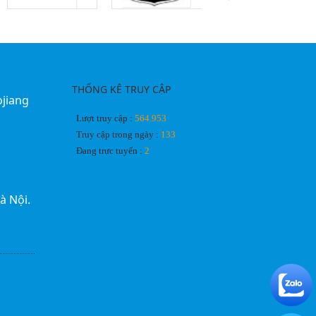
THỐNG KÊ TRUY CẬP
ojiang
Lượt truy cập :
564.953
Truy cập trong ngày :
133
Đang trực tuyến :
2
à Nội.