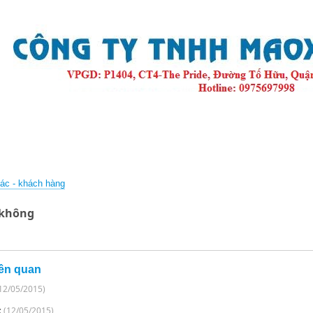
phẩm
Tin tức
Hình ảnh
Video
Liên hệ
tác - khách hàng
 không
liên quan
12/05/2015)
x
(12/05/2015)