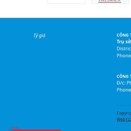
Tỷ giá
CÔNG 
Trụ s
Distri
Phone:
CÔNG T
Đ/c: 
Phone:
Copyri
Web12