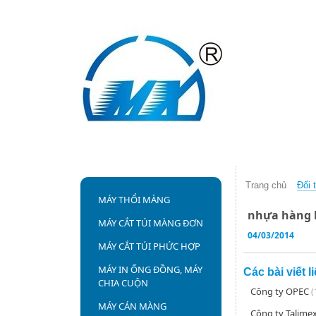
Trang chủ
Giới thiệu
Sản 
Trang chủ
Đối 
MÁY THỔI MÀNG
nhựa hàng
MÁY CẮT TÚI MÀNG ĐƠN
04/03/2014
MÁY CẮT TÚI PHỨC HỢP
MÁY IN ỐNG ĐỒNG, MÁY
Các bài viết 
CHIA CUỘN
Công ty OPEC
(
MÁY CÁN MÀNG
Công ty Talime