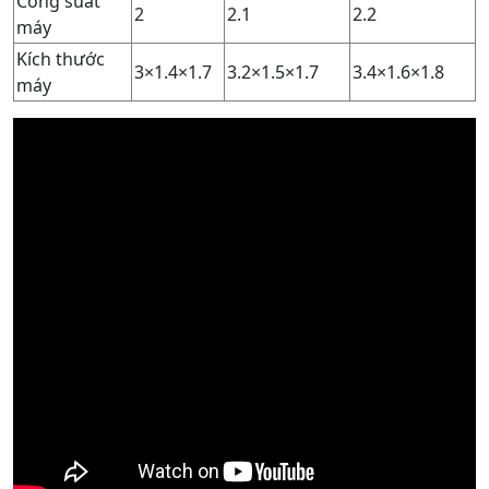
Công suất
2
2.1
2.2
máy
Kích thước
3×1.4×1.7
3.2×1.5×1.7
3.4×1.6×1.8
máy