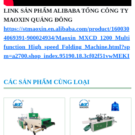
LINK SẢN PHẨM ALIBABA TỔNG CÔNG TY
MAOXIN QUẢNG ĐÔNG
https://stmaoxin.en.alibaba.com/product/160030
4069391-900024934/Maoxin_MXCD_1200_Multi
function_High_speed_Folding_Machine.html?sp
m=a2700.shop_index.95190.18.3cf02f51vwMEKI
CÁC SẢN PHẨM CÙNG LOẠI