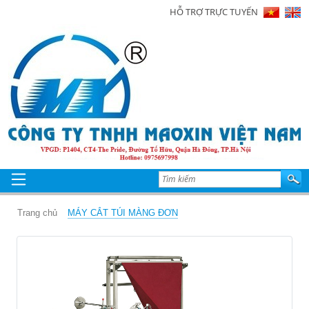
HỖ TRỢ TRỰC TUYẾN
Trang
chủ
Giới
thiệu
Sản
phẩm
Tin
tức
Trang chủ
MÁY CẮT TÚI MÀNG ĐƠN
Hình
ảnh
Video