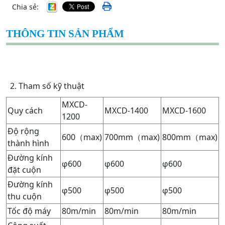
Chia sẻ:
THÔNG TIN SẢN PHẨM
2. Tham số kỹ thuật
MXCD-
Quy cách
MXCD-1400
MXCD-1600
1200
Độ rộng
600（max)
700mm（max)
800mm（max)
thành hình
Đường kính
φ600
φ600
φ600
đặt cuộn
Đường kính
φ500
φ500
φ500
thu cuộn
Tốc độ máy
80m/min
80m/min
80m/min