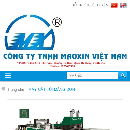
HỖ TRỢ TRỰC TUYẾN
Trang
chủ
Giới
thiệu
Sản
phẩm
Tin
tức
Trang chủ
MÁY CẮT TÚI MÀNG ĐƠN
Hình
ảnh
Video