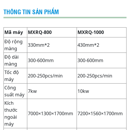
THÔNG TIN SẢN PHẨM
Mã máy
MXRQ-800
MXRQ-1000
Độ rộng
330mm*2
430mm*2
màng
Độ dài
300-600mm
300-600mm
màng
Tốc độ
200-250pcs/min
200-250pcs/min
máy
Công
7kw
10kw
suất máy
Kích
thước
7000×1300×1700mm
7200×1560×1700mm
ngoài
máy