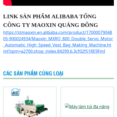
LINK SẢN PHẨM ALIBABA TỔNG
CÔNG TY MAOXIN QUẢNG ĐÔNG
https://stmaoxin.en.alibaba.com/product/17000079048
05-900024934/Maoxin_MXRQ_800_Double_Servo_Motor
_Automatic_High_Speed_Vest_Bag_Making_Machine.ht
ml?spm=a2700.shop_index.84299.6.3cf02f51RE9FmI
CÁC SẢN PHẨM CÙNG LOẠI