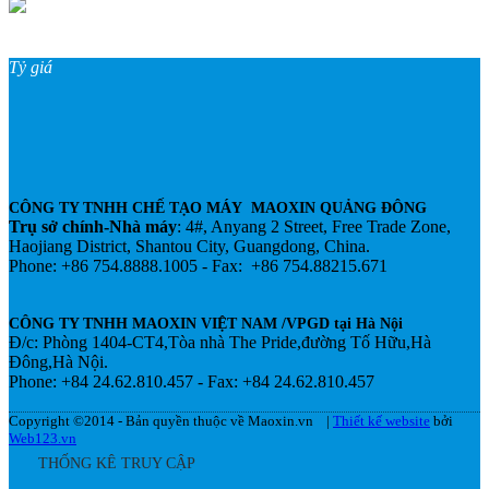
Tỷ giá
CÔNG TY TNHH CHẾ TẠO MÁY MAOXIN QUẢNG ĐÔNG
Trụ sở chính-Nhà máy
: 4#, Anyang 2 Street, Free Trade Zone,
Haojiang District, Shantou City, Guangdong, China.
Phone: +86 754.8888.1005 - Fax: +86 754.88215.671
CÔNG TY TNHH MAOXIN VIỆT NAM /VPGD tại Hà Nội
Đ/c: Phòng 1404-CT4,Tòa nhà The Pride,đường Tố Hữu,Hà
Đông,Hà Nội.
Phone: +84 24.62.810.457 - Fax: +84 24.62.810.457
Copyright ©2014 - Bản quyền thuộc về Maoxin.vn |
Thiết kế website
bởi
Web123.vn
THỐNG KÊ TRUY CẬP