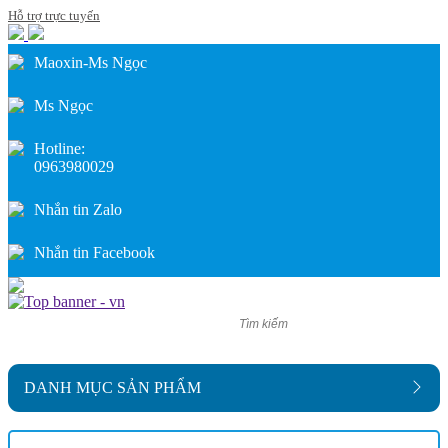
Hỗ trợ trực tuyến
Trang
chủ
Maoxin-Ms Ngọc
Giới
thiệu
Ms Ngọc
Sản
Hotline:
phẩm
0963980029
Tin
Nhắn tin Zalo
tức
Nhắn tin Facebook
Hình
ảnh
Video
Liên
DANH MỤC SẢN PHẨM
hệ