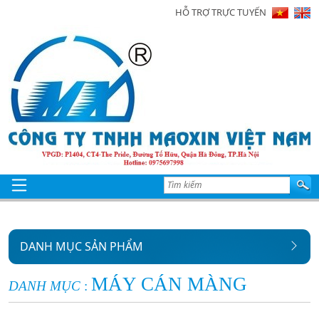
HỖ TRỢ TRỰC TUYẾN
Trang
chủ
Giới
thiệu
Sản
phẩm
Tin
tức
DANH MỤC SẢN PHẨM
Hình
ảnh
MÁY CÁN MÀNG
DANH MỤC
:
Video